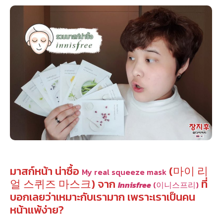
มาสก์หน้า น่าซื้อ
(마이 리
My real squeeze mask
얼 스퀴즈 마스크) จาก
ที่
Innisfree
(이니스프리)
บอกเลยว่าเหมาะกับเรามาก เพราะเราเป็นคน
หน้าแพ้ง่าย?