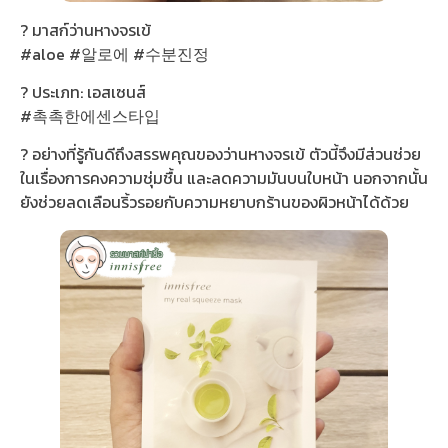
? มาสก์ว่านหางจรเข้
#aloe #알로에 #수분진정
? ประเภท: เอสเซนส์
#촉촉한에센스타입
? อย่างที่รู้กันดีถึงสรรพคุณของว่านหางจรเข้ ตัวนี้จึงมีส่วนช่วย
ในเรื่องการคงความชุ่มชื้น และลดความมันบนใบหน้า นอกจากนั้น
ยังช่วยลดเลือนริ้วรอยกับความหยาบกร้านของผิวหน้าได้ด้วย