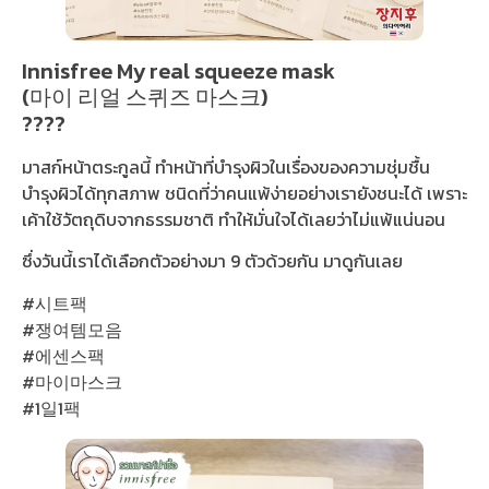
Innisfree My real squeeze mask
(마이 리얼 스퀴즈 마스크)
????
มาสก์หน้าตระกูลนี้ ทำหน้าที่บำรุงผิวในเรื่องของความชุ่มชื้น
บำรุงผิวได้ทุกสภาพ ชนิดที่ว่าคนแพ้ง่ายอย่างเรายังชนะได้ เพราะ
เค้าใช้วัตถุดิบจากธรรมชาติ ทำให้มั่นใจได้เลยว่าไม่แพ้แน่นอน
ซึ่งวันนี้เราได้เลือกตัวอย่างมา 9 ตัวด้วยกัน มาดูกันเลย
#시트팩
#쟁여템모음
#에센스팩
#마이마스크
#1일1팩