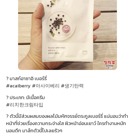
? มาสก์อาซาอิ เบอร์รี่
#acaiberry #아사이베리 #생기탄력
? ประเภท: มีเนื้อครีม
#리치한크림타입
? ตัวนี้มีส่วนผสมของผลไม้มหัศจรรย์ตระกูลเบอร์รี่ แน่นอนว่าทำ
หน้าที่ช่วยเรื่องความกระจ่างใส ผิวหน้าอ่อนเยาว์ ใครทำงานหนัก
นอนดึก มาส์กตัวนี้ไปเลยรัวๆ