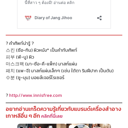
? คำศัพท์น่ารู้ ?
스킨 (ซือ-กิน) ผิวหนัง* เป็นคำทับศัพท์
피부 (พี-บู) ผิว
마스크팩 (มา-ซือ-คึ-แพ็ก) มาสก์แผ่น
패치 (แพ-จี) มาสก์แผ่นเล็กๆ (เช่น ใต้ตา ริมฝีปาก เป็นต้น)
수분 (ซู-บุน) มอยส์เจอร์ไรเซอร์
?
http://www.innisfree.com
อยากอ่านเกร็ดความรู้เกี่ยวกับแบรนด์เครื่องสำอาง
เกาหลีอื่น ๆ อีก
คลิกที่นี่เลย