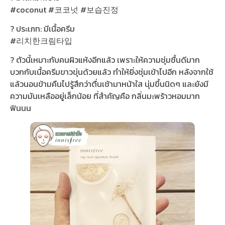
#coconut #코코넛 #보습진정
? ประเภท: มีเนื้อครีม
#리치한크림타입
? ตัวนี้เหมาะกับคนผิวแห้งอีกแล้ว เพราะให้ความชุ่มชื้นดีมาก
บวกกับเนื้อครีมขาวขุ่นด้วยแล้ว ทำให้ยิ่งชุ่มเข้าไปอีก หลังจากใช้
แล้วนอนข้ามคืนไปรู้สึกว่าตื่นเช้ามาหน้าใส นุ่มขึ้นนิดๆ และยังมี
ความมันเหลืออยู่เล็กน้อย ที่สำคัญคือ กลิ่นมะพร้าวหอมมาก
ฟินนน