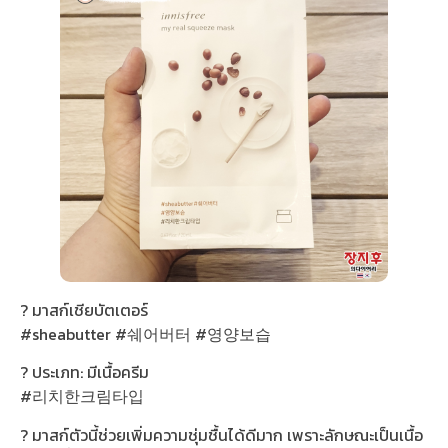
? มาสก์เชียบัตเตอร์
#sheabutter #쉐어버터 #영양보습
? ประเภท: มีเนื้อครีม
#리치한크림타입
? มาสก์ตัวนี้ช่วยเพิ่มความชุ่มชื้นได้ดีมาก เพราะลักษณะเป็นเนื้อ