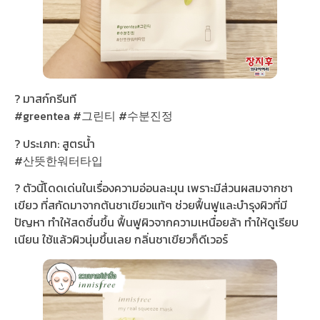
? มาสก์กรีนที
#greentea #그린티 #수분진정
? ประเภท: สูตรน้ำ
#산뜻한워터타입
? ตัวนี้โดดเด่นในเรื่องความอ่อนละมุน เพราะมีส่วนผสมจากชา
เขียว ที่สกัดมาจากต้นชาเขียวแท้ๆ ช่วยฟื้นฟูและบำรุงผิวที่มี
ปัญหา ทำให้สดชื่นขึ้น ฟื้นฟูผิวจากความเหนื่อยล้า ทำให้ดูเรียบ
เนียน ใช้แล้วผิวนุ่มขึ้นเลย กลิ่นชาเขียวก็ดีเวอร์