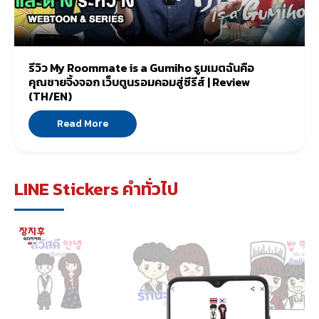
รีวิว My Roommate is a Gumiho รูมเมตฉันคือ
คุณชายจิ้งจอก เว็บตูนรอมคอมสู่ซีรีส์ | Review
(TH/EN)
Read More
LINE Stickers คำทั่วไป