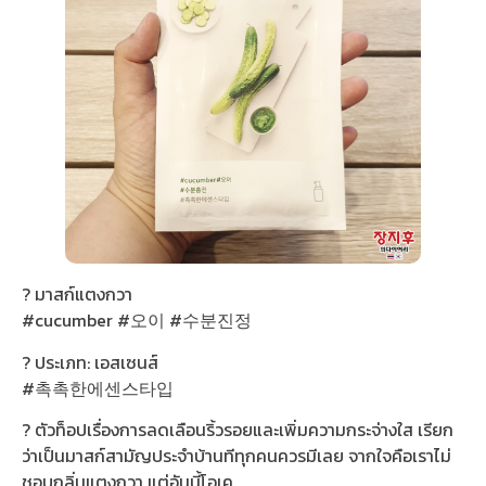
? มาสก์แตงกวา
#cucumber #오이 #수분진정
? ประเภท: เอสเซนส์
#촉촉한에센스타입
? ตัวท็อปเรื่องการลดเลือนริ้วรอยและเพิ่มความกระจ่างใส เรียก
ว่าเป็นมาสก์สามัญประจำบ้านทีทุกคนควรมีเลย จากใจคือเราไม่
ชอบกลิ่นแตงกวา แต่อันนี้โอเค