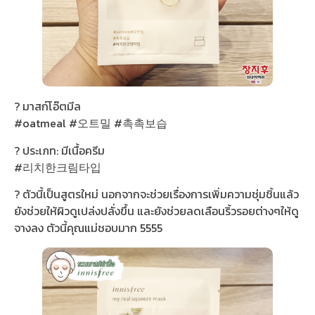
️? มาสก์โอ๊ตมีล
#oatmeal #오트밀 #촉촉보습
? ประเภท: มีเนื้อครีม
#리치한크림타입
? ตัวนี้เป็นสูตรใหม่ นอกจากจะช่วยเรื่องการเพิ่มความชุ่มชิ้นแล้ว
ยังช่วยให้ผิวดูเปล่งปลั่งขึ้น และยังช่วยลดเลือนริ้วรอยต่างๆให้ดู
จางลง ตัวนี้คุณแม่ชอบมาก 5555