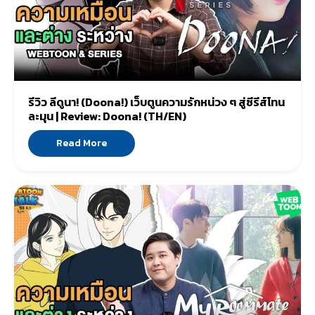
รีวิว ลีดูนา! (Doona!) เว็บตูนความรักหน่วง ๆ สู่ซีรีส์โทน
ละมุน | Review: Doona! (TH/EN)
Read More