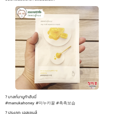
? มาสก์มานูก้าฮันนี่
#manukahoney #마누카꿀 #촉촉보습
? ประเภท: เอสเซนส์