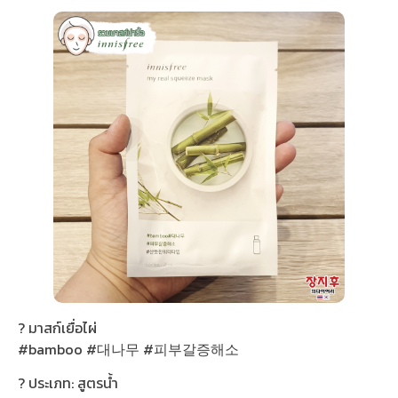
? มาสก์เยื่อไผ่
#bamboo #대나무 #피부갈증해소
? ประเภท: สูตรน้ำ