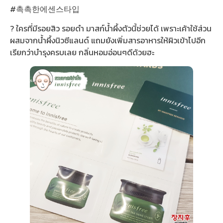
#촉촉한에센스타입
? ใครที่มีรอยสิว รอยดำ มาสก์น้ำผึ้งตัวนี้ช่วยได้ เพราะเค้าใช้ส่วน
ผสมจากน้ำผึ้งนิวซีแลนด์ แถมยังเพิ่มสารอาหารให้ผิวเข้าไปอีก
เรียกว่าบำรุงครบเลย กลิ่นหอมอ่อนๆดีด้วยฮะ