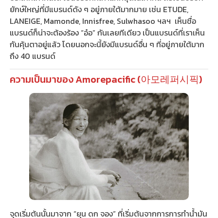
ยักษ์ใหญ่ที่มีแบรนด์ดัง ๆ อยู่ภายใต้มากมาย เช่น ETUDE,
LANEIGE, Mamonde, Innisfree, Sulwhasoo ฯลฯ เห็นชื่อ
แบรนด์ก็น่าจะต้องร้อง “อ๋อ” กันเลยทีเดียว เป็นแบรนด์ที่เราเห็น
กันคุ้นตาอยู่แล้ว โดยนอกจะนี้ยังมีแบรนด์อื่น ๆ ที่อยู่ภายใต้มาก
ถึง 40 แบรนด์
ความเป็นมาของ Amorepacific (아모레퍼시픽)
จุดเริ่มต้นนั้นมาจาก “ยุน ดก จอง” ที่เริ่มต้นจากการการทำน้ำมัน