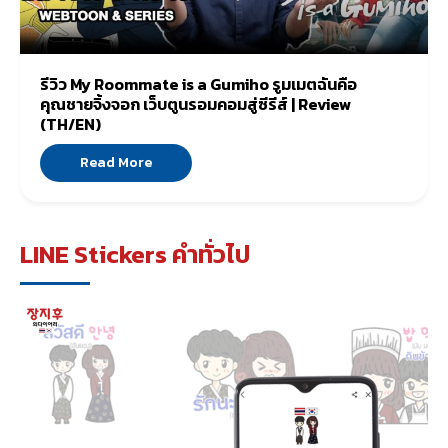
รีวิว My Roommate is a Gumiho รูมเมตฉันคือ
คุณชายจิ้งจอก เว็บตูนรอมคอมสู่ซีรีส์ | Review
(TH/EN)
Read More
LINE Stickers คำทั่วไป