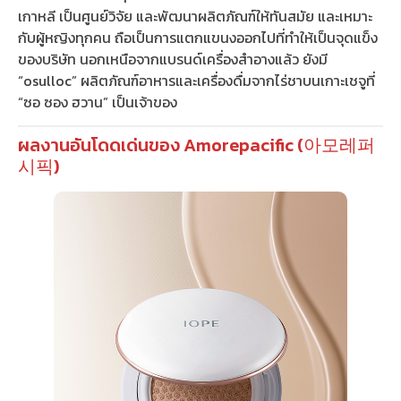
เกาหลี เป็นศูนย์วิจัย และพัฒนาผลิตภัณฑ์ให้ทันสมัย และเหมาะ
กับผู้หญิงทุกคน ถือเป็นการแตกแขนงออกไปที่ทำให้เป็นจุดแข็ง
ของบริษัท นอกเหนือจากแบรนด์เครื่องสำอางแล้ว ยังมี
“osulloc” ผลิตภัณฑ์อาหารและเครื่องดื่มจากไร่ชาบนเกาะเชจูที่
“ซอ ซอง ฮวาน” เป็นเจ้าของ
ผลงานอันโดดเด่นของ Amorepacific (아모레퍼
시픽)