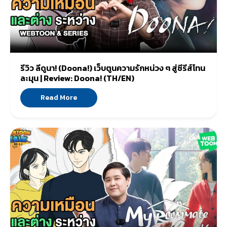
รีวิว ลีดูนา! (Doona!) เว็บตูนความรักหน่วง ๆ สู่ซีรีส์โทน
ละมุน | Review: Doona! (TH/EN)
Read More