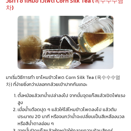
วิธีทำ ชาไหมข้าวโพด Corn Silk Tea (옥수수수염
차)
มาเริ่มวิธีการทำ ชาไหมข้าวโพด Corn Silk Tea (옥수수수염
차) ที่ง่ายยิ่งกว่าปลอกกล้วยเข้าปากกันเถอะ
ตั้งหม้อแล้วเทน้ำเปล่าลงไป จากนั้นจุดแก๊สแล้วเปิดไฟแรง
สูง
เมื่อน้ำเดือดปุด ๆ แล้วให้ใส่ไหมข้าวโพดลงไป แล้วต้ม
ประมาณ 20 นาที หรือจนกว่าน้ำจะเปลี่ยนเป็นสีเหลืองนวล
หรือสีน้ำตาลอ่อน ๆ
จากนั้นปิดแก๊สแล้วพักหม้อให้คลายความร้อนสักครู่