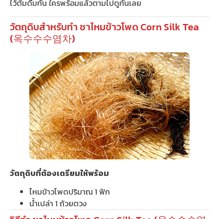
ไว้ต้มดื่มกัน ใครพร้อมแล้วตามไปดูกันเลย
วัตถุดิบสำหรับทำ ชาไหมข้าวโพด Corn Silk Tea
(옥수수수염차)
วัตถุดิบที่ต้องเตรียมให้พร้อม
ไหมข้าวโพดปริมาณ 1 ฟัก
น้ำเปล่า 1 ถ้วยตวง