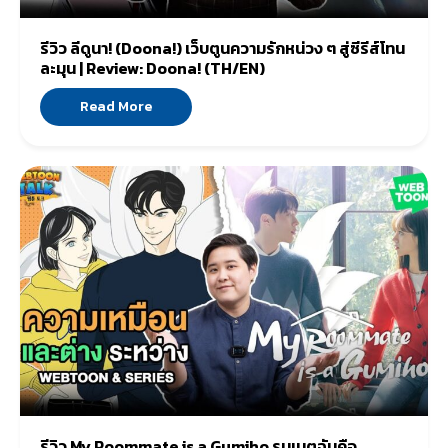
รีวิว ลีดูนา! (Doona!) เว็บตูนความรักหน่วง ๆ สู่ซีรีส์โทน
ละมุน | Review: Doona! (TH/EN)
Read More
รีวิว My Roommate is a Gumiho รูมเมตฉันคือ