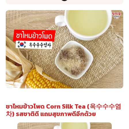
ชาไหมข้าวโพด Corn Silk Tea (옥수수수염
차) รสชาติดี แถมสุขภาพดีอีกด้วย