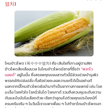
염차)
ไหมข้าวโพด (옥수수수염차) คือ เส้นใยที่เกาะอยู่ตามฝัก
ข้าวโพดสีเหลืองนวล ในไหมข้าวโพดมีสารที่ชื่อว่า “
ฟลาโว
นอยด์
” อยู่ในนั้น ซึ่งสรรพคุณของสารตัวนี้มีส่วนช่วยบำรุงผิว
พรรณให้เปล่งปลั่ง ทั้งยังช่วยชะลอความแก่ได้เป็นอย่างดี
นอกจากนี้ไหมข้าวโพดยังนำมาทำเป็นยาทางการแพทย์ เช่น โรค
มะเร็ง โรคหัวใจ โรคนิ่วในไต โรคเกาต์ รวมถึงควบคุมระดับความ
ดันและไขมันในเลือดด้วย เรียกว่าอุดมไปด้วยคุณประโยชน์ที่
ครบครันจริง ๆ ในวันนี้เราจะพาเพื่อน ๆ ไปทำชาไหมข้าวโพดเอา