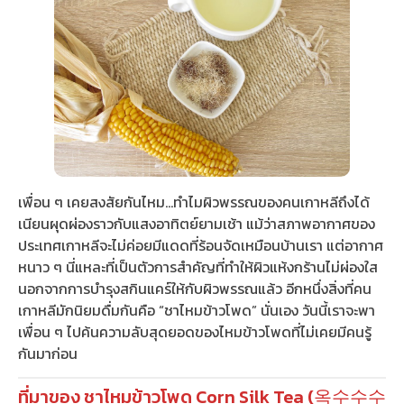
เพื่อน ๆ เคยสงสัยกันไหม…ทำไมผิวพรรณของคนเกาหลีถึงได้
เนียนผุดผ่องราวกับแสงอาทิตย์ยามเช้า แม้ว่าสภาพอากาศของ
ประเทศเกาหลีจะไม่ค่อยมีแดดที่ร้อนจัดเหมือนบ้านเรา แต่อากาศ
หนาว ๆ นี่แหละที่เป็นตัวการสำคัญที่ทำให้ผิวแห้งกร้านไม่ผ่องใส
นอกจากการบำรุงสกินแคร์ให้กับผิวพรรณแล้ว อีกหนึ่งสิ่งที่คน
เกาหลีมักนิยมดื่มกันคือ “ชาไหมข้าวโพด” นั่นเอง วันนี้เราจะพา
เพื่อน ๆ ไปค้นความลับสุดยอดของไหมข้าวโพดที่ไม่เคยมีคนรู้
กันมาก่อน
ที่มาของ ชาไหมข้าวโพด Corn Silk Tea (옥수수수