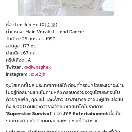
ชื่อ : Lee Jun Ho (이준호)
ตำแหน่ง : Main Vocalist , Lead Dancer
วันเกิด : 25 มกราคม 1990
ส่วนสูง : 177 ซม.
น้ำหนัก : 67 กก.
กรุ๊ปเลือด : A
Twitter :
@dlwnsghek
Instagram :
@le2jh
จุนโฮเกิดที่โซล ประเทศเกาหลีใต้ ก่อนที่ครอบครัวของเขาจะย้าย
ไปอยู่ที่อิลซานแทนในภายหลัง ครอบครัวของจุนโฮประกอบไป
ด้วยคุณพ่อ , คุณแม่ และพี่สาว เขาสามารถเอาชนะผู้เข้าแข่งขัน
ทั้ง 6,000 คนและคว้ารางวัลชนะเลิศมาได้ในรายการ
‘Superstar Survival’
ของ
JYP Entertainment
ซึ่งเป็น
รายการเดียวกับที่แทคยอนและชานซองได้เข้าร่วม
ในช่วงการแข่งขันรายการ Superstar Survival และช่วงที่เป็น