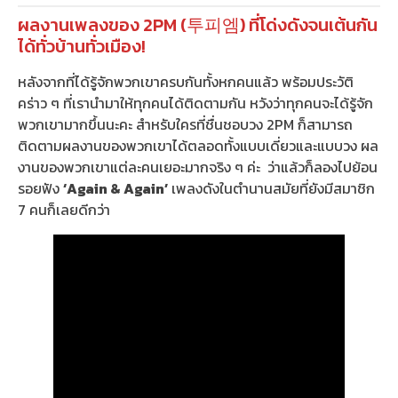
ผลงานเพลงของ 2PM (투피엠) ที่โด่งดังจนเต้นกัน
ได้ทั่วบ้านทั่วเมือง!
หลังจากที่ได้รู้จักพวกเขาครบกันทั้งหกคนแล้ว พร้อมประวัติ
คร่าว ๆ ที่เรานำมาให้ทุกคนได้ติดตามกัน หวังว่าทุกคนจะได้รู้จัก
พวกเขามากขึ้นนะคะ สำหรับใครที่ชื่นชอบวง 2PM ก็สามารถ
ติดตามผลงานของพวกเขาได้ตลอดทั้งแบบเดี่ยวและแบบวง ผล
งานของพวกเขาแต่ละคนเยอะมากจริง ๆ ค่ะ ว่าแล้วก็ลองไปย้อน
รอยฟัง
‘Again & Again’
เพลงดังในตำนานสมัยที่ยังมีสมาชิก
7 คนก็เลยดีกว่า