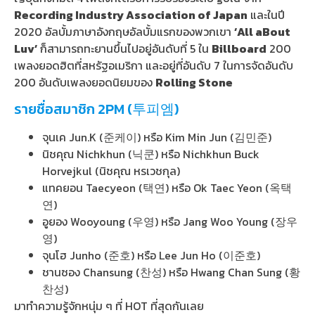
Recording Industry Association of Japan
และในปี
2020 อัลบั้มภาษาอังกฤษอัลบั้มแรกของพวกเขา
‘All aBout
Luv’
ก็สามารถทะยานขึ้นไปอยู่อันดับที่ 5 ใน
Billboard
200
เพลงยอดฮิตที่สหรัฐอเมริกา และอยู่ที่อันดับ 7 ในการจัดอันดับ
200 อันดับเพลงยอดนิยมของ
Rolling Stone
รายชื่อสมาชิก 2PM (투피엠)
จุนเค Jun.K (준케이) หรือ Kim Min Jun (김민준)
นิชคุณ Nichkhun (닉쿤) หรือ Nichkhun Buck
Horvejkul (นิชคุณ หรเวชกุล)
แทคยอน Taecyeon (택연) หรือ Ok Taec Yeon (옥택
연)
อูยอง Wooyoung (우영) หรือ Jang Woo Young (장우
영)
จุนโฮ Junho (준호) หรือ Lee Jun Ho (이준호)
ชานซอง Chansung (찬성) หรือ Hwang Chan Sung (황
찬성)
มาทำความรู้จักหนุ่ม ๆ ที่ HOT ที่สุดกันเลย