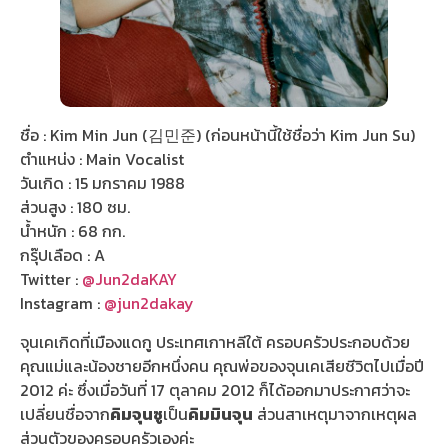
ชื่อ : Kim Min Jun (김민준) (ก่อนหน้านี้ใช้ชื่อว่า Kim Jun Su)
ตำแหน่ง : Main Vocalist
วันเกิด : 15 มกราคม 1988
ส่วนสูง : 180 ซม.
น้ำหนัก : 68 กก.
กรุ๊ปเลือด : A
Twitter :
@Jun2daKAY
Instagram :
@jun2dakay
จุนเคเกิดที่เมืองแดกู ประเทศเกาหลีใต้ ครอบครัวประกอบด้วย
คุณแม่และน้องชายอีกหนึ่งคน คุณพ่อของจุนเคเสียชีวิตไปเมื่อปี
2012 ค่ะ ซึ่งเมื่อวันที่ 17 ตุลาคม 2012 ก็ได้ออกมาประกาศว่าจะ
เปลี่ยนชื่อจาก
คิมจุนซู
เป็น
คิมมินจุน
ส่วนสาเหตุมาจากเหตุผล
ส่วนตัวของครอบครัวเองค่ะ