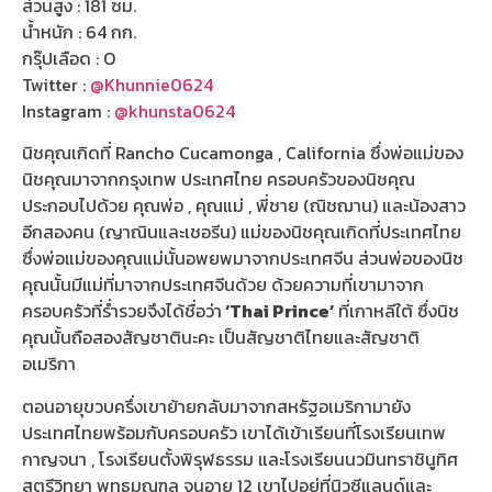
ส่วนสูง : 181 ซม.
น้ำหนัก : 64 กก.
กรุ๊ปเลือด : O
Twitter :
@Khunnie0624
Instagram :
@khunsta0624
นิชคุณเกิดที่ Rancho Cucamonga , California ซึ่งพ่อแม่ของ
นิชคุณมาจากกรุงเทพ ประเทศไทย ครอบครัวของนิชคุณ
ประกอบไปด้วย คุณพ่อ , คุณแม่ , พี่ชาย (ณิชฌาน) และน้องสาว
อีกสองคน (ญาณินและเชอรีน) แม่ของนิชคุณเกิดที่ประเทศไทย
ซึ่งพ่อแม่ของคุณแม่นั้นอพยพมาจากประเทศจีน ส่วนพ่อของนิช
คุณนั้นมีแม่ที่มาจากประเทศจีนด้วย ด้วยความที่เขามาจาก
ครอบครัวที่ร่ำรวยจึงได้ชื่อว่า
‘Thai Prince’
ที่เกาหลีใต้ ซึ่งนิช
คุณนั้นถือสองสัญชาตินะคะ เป็นสัญชาติไทยและสัญชาติ
อเมริกา
ตอนอายุขวบครึ่งเขาย้ายกลับมาจากสหรัฐอเมริกามายัง
ประเทศไทยพร้อมกับครอบครัว เขาได้เข้าเรียนที่โรงเรียนเทพ
กาญจนา , โรงเรียนตั้งพิรุฬธรรม และโรงเรียนนวมินทราชินูทิศ
สตรีวิทยา พุทธมณฑล จนอายุ 12 เขาไปอยู่ที่นิวซีแลนด์และ