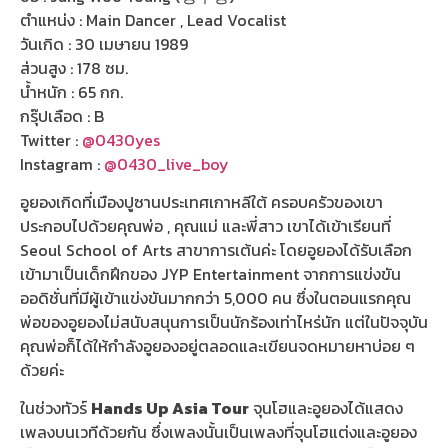
ตำแหน่ง : Main Dancer , Lead Vocalist
วันเกิด : 30 เมษายน 1989
ส่วนสูง : 178 ซม.
น้ำหนัก : 65 กก.
กรุ๊ปเลือด : B
Twitter :
@0430yes
Instagram :
@0430_live_boy
อูยองเกิดที่เมืองปูซานประเทศเกาหลีใต้ ครอบครัวของเขา
ประกอบไปด้วยคุณพ่อ , คุณแม่ และพี่สาว เขาได้เข้าเรียนที่
Seoul School of Arts สาขาการเต้นค่ะ โดยอูยองได้รับเลือก
เข้ามาเป็นเด็กฝึกของ JYP Entertainment จากการแข่งขัน
ออดิชั่นที่มีผู้เข้าแข่งขันมากกว่า 5,000 คน ซึ่งในตอนแรกคุณ
พ่อของอูยองไม่สนับสนุนการเป็นนักร้องเท่าไหร่นัก แต่ในปัจจุบัน
คุณพ่อก็ได้ให้กำลังอูยองอยู่ตลอดและเขียนจดหมายหาบ่อย ๆ
ด้วยค่ะ
ในช่วงทัวร์
Hands Up Asia Tour
จุนโฮและอูยองได้แสดง
เพลงบนเวทีด้วยกัน ซึ่งเพลงนั้นเป็นเพลงที่จุนโฮแต่งและอูยอง