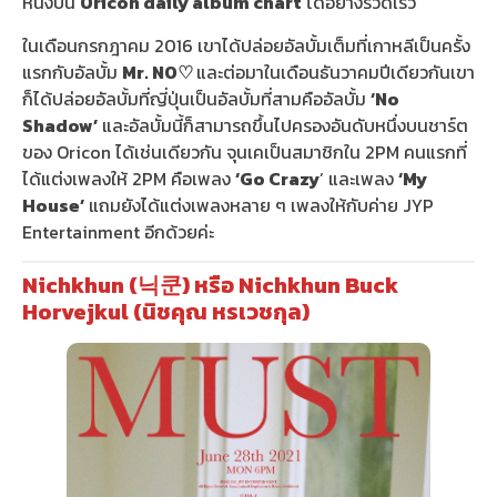
หนึ่งบน
Oricon daily album chart
ได้อย่างรวดเร็ว
ในเดือนกรกฎาคม 2016 เขาได้ปล่อยอัลบั้มเต็มที่เกาหลีเป็นครั้ง
แรกกับอัลบั้ม
Mr. NO
♡
และต่อมาในเดือนธันวาคมปีเดียวกันเขา
ก็ได้ปล่อยอัลบั้มที่ญี่ปุ่นเป็นอัลบั้มที่สามคืออัลบั้ม
‘No
Shadow’
และอัลบั้มนี้ก็สามารถขึ้นไปครองอันดับหนึ่งบนชาร์ต
ของ Oricon ได้เช่นเดียวกัน จุนเคเป็นสมาชิกใน 2PM คนแรกที่
ได้แต่งเพลงให้ 2PM คือเพลง
‘Go Crazy
’ และเพลง
‘My
House’
แถมยังได้แต่งเพลงหลาย ๆ เพลงให้กับค่าย JYP
Entertainment อีกด้วยค่ะ
Nichkhun (닉쿤) หรือ Nichkhun Buck
Horvejkul (นิชคุณ หรเวชกุล)