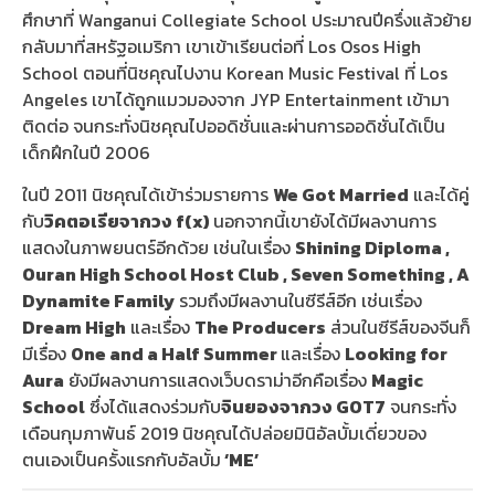
ศึกษาที่ Wanganui Collegiate School ประมาณปีครึ่งแล้วย้าย
กลับมาที่สหรัฐอเมริกา เขาเข้าเรียนต่อที่ Los Osos High
School ตอนที่นิชคุณไปงาน Korean Music Festival ที่ Los
Angeles เขาได้ถูกแมวมองจาก JYP Entertainment เข้ามา
ติดต่อ จนกระทั่งนิชคุณไปออดิชั่นและผ่านการออดิชั่นได้เป็น
เด็กฝึกในปี 2006
ในปี 2011 นิชคุณได้เข้าร่วมรายการ
We Got Married
และได้คู่
กับ
วิคตอเรียจากวง
f(x)
นอกจากนี้เขายังได้มีผลงานการ
แสดงในภาพยนตร์อีกด้วย เช่นในเรื่อง
Shining Diploma ,
Ouran High School Host Club , Seven Something , A
Dynamite Family
รวมถึงมีผลงานในซีรีส์อีก เช่นเรื่อง
Dream High
และเรื่อง
The Producers
ส่วนในซีรีส์ของจีนก็
มีเรื่อง
One and a Half Summer
และเรื่อง
Looking for
Aura
ยังมีผลงานการแสดงเว็บดราม่าอีกคือเรื่อง
Magic
School
ซึ่งได้แสดงร่วมกับ
จินยองจากวง
GOT7
จนกระทั่ง
เดือนกุมภาพันธ์ 2019 นิชคุณได้ปล่อยมินิอัลบั้มเดี่ยวของ
ตนเองเป็นครั้งแรกกับอัลบั้ม
‘ME’