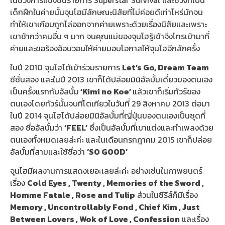
เด็กฝึกในค่ายนั้นจุนโฮมีลักษณะนิสัยที่ไม่ค่อยดีเท่าไหร่นักจน
ทำให้เขาเกือบถูกไล่ออกจากค่ายเพราะด้วยเรื่องนิสัยและเพราะ
เขาช้ากว่าคนอื่น ๆ มาก จนคุณแม่ของจุนโฮรู้เข้าจึงโทรเข้ามาที่
ค่ายและขอร้องอ้อนวอนให้ค่ายมอบโอกาสให้จุนโฮอีกสักครั้ง
ในปี 2010 จุนโฮได้เข้าร่วมรายการ
Let’s Go, Dream Team
ซีซั่นสอง และในปี 2013 เขาก็ได้ปล่อยมินิอัลบั้มเดี่ยวของตนเอง
เป็นครั้งแรกกับอัลบั้ม
‘Kimi no Koe’
แล้วเขาก็เริ่มทัวร์ของ
ตนเองโดยทัวร์นั้นจบที่โตเกียวในวันที่ 29 สิงหาคม 2013 ต่อมา
ในปี 2014 จุนโฮได้ปล่อยมินิอัลบั้มที่ญี่ปุ่นของตนเองเป็นชุดที่
สอง ชื่ออัลบั้มว่า
‘FEEL’
ซึ่งเป็นอัลบั้มที่เขาแต่งและทำเพลงด้วย
ตนเองทั้งหมดเลยล่ะค่ะ และในเดือนกรกฎาคม 2015 เขาก็ปล่อย
อัลบั้มที่สามและใช้ชื่อว่า
‘SO GOOD’
จุนโฮมีผลงานการแสดงเยอะเลยล่ะค่ะ อย่างเช่นในภาพยนตร์
เรื่อง
Cold Eyes , Twenty , Memories of the Sword ,
Homme Fatale , Rose and Tulip
ส่วนในซีรีส์ก็มีเรื่อง
Memory , Uncontrollably Fond , Chief Kim , Just
Between Lovers , Wok of Love , Confession
และเรื่อง