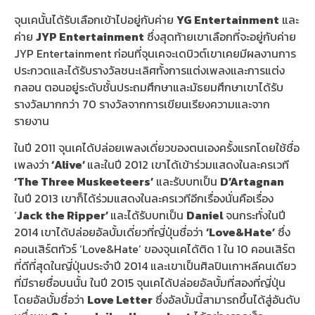
จุนเคนั้นได้รับเลือกเข้าไปอยู่กับค่าย
YG Entertainment
และ
ค่าย
JYP Entertainment
ซึ่งสุดท้ายเขาเลือกที่จะอยู่กับค่าย
JYP Entertainment ก่อนที่จุนเคจะเดบิวต์เขาเคยมีผลงานการ
ประกวดและได้รับรางวัลชนะเลิศทั้งการแต่งเพลงและการแต่ง
กลอน ตอนอยู่ระดับชั้นประถมศึกษาและมัธยมศึกษาเขาได้รับ
รางวัลมากกว่า 70 รางวัลจากการเขียนเรียงความและจาก
รายงาน
ในปี 2011 จุนเคได้ปล่อยเพลงเดี่ยวของตนเองครั้งแรกโดยใช้ชื่อ
เพลงว่า
‘Alive’
และในปี 2012 เขาได้เข้าร่วมแสดงในละครเวที
‘The Three Muskeeteers’
และรับบทเป็น
D’Artagnan
ในปี 2013 เขาก็ได้ร่วมแสดงในละครเวทีอีกเรื่องนั่นคือเรื่อง
‘
Jack the Ripper’
และได้รับบทเป็น
Daniel
จนกระทั่งในปี
2014 เขาได้ปล่อยอัลบั้มเดี่ยวที่ญี่ปุ่นชื่อว่า
‘Love&Hate’
ซึ่ง
คอนเสิร์ตทัวร์ ‘Love&Hate’ ของจุนเคได้ติด 1 ใน 10 คอนเสิร์ต
ที่ดีที่สุดในญี่ปุ่นประจำปี 2014 และเขาเป็นศิลปินเกาหลีคนเดียว
ที่มีรายชื่อบนนั้น ในปี 2015 จุนเคได้ปล่อยอัลบั้มที่สองที่ญี่ปุ่น
โดยอัลบั้มชื่อว่า
Love Letter
ซึ่งอัลบั้มนี้สามารถขึ้นได้สู่อันดับ