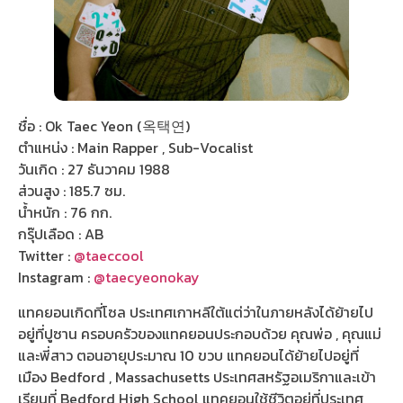
ชื่อ : Ok Taec Yeon (옥택연)
ตำแหน่ง : Main Rapper , Sub-Vocalist
วันเกิด : 27 ธันวาคม 1988
ส่วนสูง : 185.7 ซม.
น้ำหนัก : 76 กก.
กรุ๊ปเลือด : AB
Twitter :
@taeccool
Instagram :
@taecyeonokay
แทคยอนเกิดที่โซล ประเทศเกาหลีใต้แต่ว่าในภายหลังได้ย้ายไป
อยู่ที่ปูซาน ครอบครัวของแทคยอนประกอบด้วย คุณพ่อ , คุณแม่
และพี่สาว ตอนอายุประมาณ 10 ขวบ แทคยอนได้ย้ายไปอยู่ที่
เมือง Bedford , Massachusetts ประเทศสหรัฐอเมริกาและเข้า
เรียนที่ Bedford High School แทคยอนใช้ชีวิตอยู่ที่ประเทศ