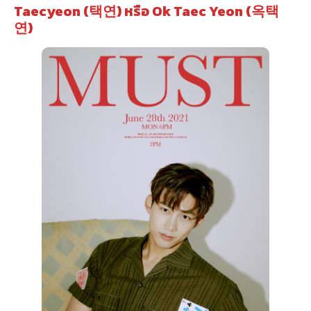
Taecyeon (택연) หรือ Ok Taec Yeon (옥택
연)