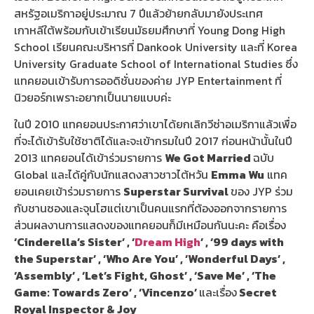
สหรัฐอเมริกาอยู่ประมาณ 7 ปีแล้วย้ายกลับมายังประเทศ
เกาหลีใต้พร้อมกับเข้าเรียนมัธยมศึกษาที่ Young Dong High
School เรียนคณะบริหารที่ Dankook University และที่ Korea
University Graduate School of International Studies ซึ่ง
แทคยอนเข้ารับการออดิชั่นของค่าย JYP Entertainment ที่
นิวยอร์กเพราะอยากเป็นนายแบบค่ะ
ในปี 2010 แทคยอนประกาศว่าเขาได้ยกเลิกวีซ่าอเมริกาแล้วเพื่อ
ที่จะได้เข้ารับใช้ชาติได้และจะเข้ากรมในปี 2017 ก่อนหน้านั้นในปี
2013 แทคยอนได้เข้าร่วมรายการ
We Got Married
ฉบับ
Global และได้คู่กับนักแสดงสาวชาวไต้หวัน
Emma Wu
แทค
ยอนเคยเข้าร่วมรายการ
Superstar Survival
ของ JYP ร่วม
กับชานซองและจุนโฮแต่เขาเป็นคนแรกที่ต้องออกจากรายการ
ส่วนผลงานการแสดงของแทคยอนก็มีเหมือนกันนะคะ คือเรื่อง
‘Cinderella’s Sister’ , ‘
Dream High
’ , ‘99 days with
the Superstar’ , ‘Who Are You’ , ‘Wonderful Days’ ,
‘Assembly’ , ‘Let’s Fight, Ghost’ , ‘Save Me’ , ‘The
Game: Towards Zero’ , ‘Vincenzo’
และเรื่อง
Secret
Royal Inspector & Joy