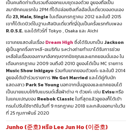
เป็นคนคิดท่าเต้นรวมถึงออกแบบชุดเองด้วย อูยองถือเป็น
สมาชิกคนแรกใน 2PM ที่ได้ปล่อยซิงเกิ้ลอัลบั้มเดี่ยวของตนเอง
คือ
23, Male, Single
ในเดือนกรกฎาคม 2012 และในปี 2015
เขาก็ได้เดบิวต์ในฐานะศิลปินเดี่ยวที่ญี่ปุ่นเป็นครั้งแรกกับเพลง
R.O.S.E.
และได้ทัวร์ที่ Tokyo , Osaka และ Aichi
เขาเคยแสดงในเรื่อง
Dream High
ซึ่งได้รับบทเป็น
Jackson
ผู้เป็นลูกครึ่งเกาหลี-อเมริกัน ระหว่างถ่ายทำเขาได้รับการช่วย
เหลือในเรื่องของภาษาอังกฤษจากนิชคุณและแทคยอนนั่นเอง ใน
เดือนกรกฎาคม 2009 จนถึงปี 2010 อูยองได้เป็น MC รายการ
Music Show Inkigayo
ร่วมกับแทคยอนด้วยค่ะ และในปี 2014
อูยองได้เข้าร่วมรายการ
We Got Married
และได้คู่กับนัก
แสดงสาว
Park Se Young
นอกจากนั้นอูยองและแทคยอนได้
เป็นนายแบบให้กับแบรนด์เสื้อผ้าต่าง ๆ ด้วยค่ะ เช่น
Evisu
หรือ
ในแคมเปญของ
Reebok Classic
ในที่สุดแล้วอูยองก็ได้เข้า
กรมไปรับใช้ชาติในวันที่ 9 กรกฎาคม 2018 และกลับออกมาในวัน
ที่ 25 กุมภาพันธ์ 2020
Junho (준호) หรือ Lee Jun Ho (이준호)