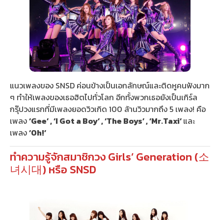
แนวเพลงของ SNSD ค่อนข้างเป็นเอกลักษณ์และติดหูคนฟังมาก
ๆ ทำให้เพลงของเธอฮิตไปทั่วโลก อีกทั้งพวกเธอยังเป็นเกิร์ล
กรุ๊ปวงแรกที่มีเพลงยอดวิวเกิด 100 ล้านวิวมากถึง 5 เพลง! คือ
เพลง
‘Gee’ , ‘I Got a Boy’ , ‘The Boys’ , ‘Mr.Taxi’
และ
เพลง
‘Oh!’
ทำความรู้จักสมาชิกวง Girls’ Generation (소
녀시대) หรือ SNSD