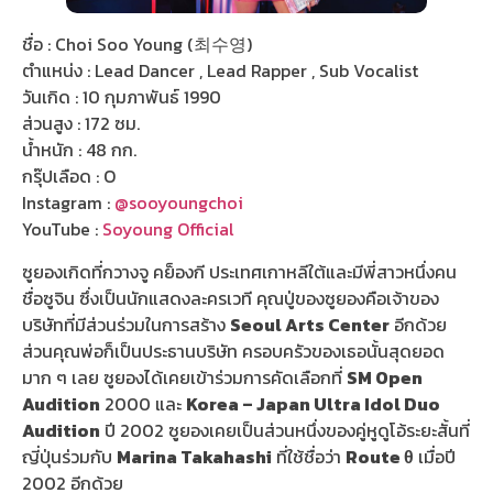
ชื่อ : Choi Soo Young (최수영)
ตำแหน่ง : Lead Dancer , Lead Rapper , Sub Vocalist
วันเกิด : 10 กุมภาพันธ์ 1990
ส่วนสูง : 172 ซม.
น้ำหนัก : 48 กก.
กรุ๊ปเลือด : O
Instagram :
@sooyoungchoi
YouTube :
Soyoung Official
ซูยองเกิดที่กวางจู คย็องกี ประเทศเกาหลีใต้และมีพี่สาวหนึ่งคน
ชื่อซูจิน ซึ่งเป็นนักแสดงละครเวที คุณปู่ของซูยองคือเจ้าของ
บริษัทที่มีส่วนร่วมในการสร้าง
Seoul Arts Center
อีกด้วย
ส่วนคุณพ่อก็เป็นประธานบริษัท ครอบครัวของเธอนั้นสุดยอด
มาก ๆ เลย ซูยองได้เคยเข้าร่วมการคัดเลือกที่
SM Open
Audition
2000 และ
Korea – Japan Ultra Idol Duo
Audition
ปี 2002 ซูยองเคยเป็นส่วนหนึ่งของคู่หูดูโอ้ระยะสั้นที่
ญี่ปุ่นร่วมกับ
Marina Takahashi
ที่ใช้ชื่อว่า
Route θ
เมื่อปี
2002 อีกด้วย