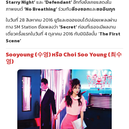
Starry Night’
และ
‘Defendant’
อีกทั้งยังเคยแสดงใน
ภาพยนต์
‘No Breathing’
ร่วมกับ
ลีจงซอก
และ
ซออินกุก
ในวันที่ 28 สิงหาคม 2016 ยูริและซอฮยอนได้ปล่อยเพลงผ่าน
ทาง SM Station ชื่อเพลงว่า
‘Secret’
ก่อนที่เธอจะมีผลงาน
เดี่ยวครั้งแรกในวันที่ 4 ตุลาคม 2016 กับมินิอัลบั้ม ‘
The First
Scene’
Sooyoung (수영) หรือ Choi Soo Young (최수
영)