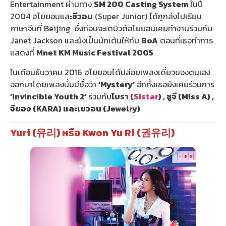
Entertainment ผ่านทาง
SM 200 Casting System
ในปี
2004 ฮโยยอนและ
ซีวอน
(Super Junior) ได้ถูกส่งไปเรียน
ภาษาจีนที่ Beijing ซึ่งก่อนจะเดบิวต์ฮโยยอนเคยทำงานร่วมกับ
Janet Jackson และยังเป็นนักเต้นให้กับ
BoA
ตอนที่เธอทำการ
แสดงที่
Mnet KM Music Festival 2005
ในเดือนธันวาคม 2016 ฮโยยอนได้ปล่อยเพลงเดี่ยวของตนเอง
ออกมาโดยเพลงนั้นมีชื่อว่า
‘Mystery’
อีกทั้งเธอยังเคยร่วมการ
‘Invincible Youth 2’
ร่วมกับ
โบรา (
Sistar
) , ซูจี (Miss A) ,
จียอง (KARA) และเยวอน (Jewelry)
Yuri (유리) หรือ Kwon Yu Ri (권유리)