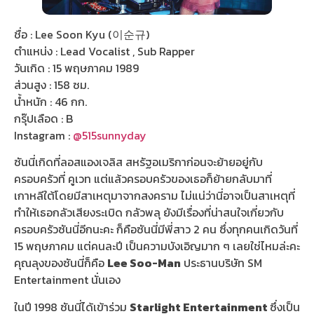
ชื่อ : Lee Soon Kyu (이순규)
ตำแหน่ง : Lead Vocalist , Sub Rapper
วันเกิด : 15 พฤษภาคม 1989
ส่วนสูง : 158 ซม.
น้ำหนัก : 46 กก.
กรุ๊ปเลือด : B
Instagram :
@515sunnyday
ซันนี่เกิดที่ลอสแองเจลิส สหรัฐอเมริกาก่อนจะย้ายอยู่กับ
ครอบครัวที่ คูเวท แต่แล้วครอบครัวของเธอก็ย้ายกลับมาที่
เกาหลีใต้โดยมีสาเหตุมาจากสงคราม ไม่แน่ว่านี่อาจเป็นสาเหตุที่
ทำให้เธอกลัวเสียงระเบิด กลัวพลุ ยังมีเรื่องที่น่าสนใจเกี่ยวกับ
ครอบครัวซันนี่อีกนะคะ ก็คือซันนี่มีพี่สาว 2 คน ซึ่งทุกคนเกิดวันที่
15 พฤษภาคม แต่คนละปี เป็นความบังเอิญมาก ๆ เลยใช่ไหมล่ะคะ
คุณลุงของซันนี่ก็คือ
Lee Soo-Man
ประธานบริษัท SM
Entertainment นั่นเอง
ในปี 1998 ซันนี่ได้เข้าร่วม
Starlight Entertainment
ซึ่งเป็น