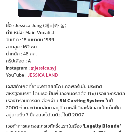
ชื่อ : Jessica Jung (제시카 정)
ตำแหน่ง : Main Vocalist
วันเกิด : 18 เมษายน 1989
ส่วนสูง : 162 ซม.
น้ำหนัก : 46 กก.
กรุ๊ปเลือด : A
Instagram :
@jessica.syj
YouTube :
JESSICA LAND
เจสสิก้าเกิดที่ซานฟราสซิสโก แคลิฟอร์เนีย ประเทศ
สหรัฐอเมริกา โดยเธอเป็นพี่น้องกับคริสตัล f(x) เธอและคริสตัล
เธอเข้าร่วมการคัดเลือกผ่าน
SM Casting System
ในปี
2000 ก่อนจะย้ายกลับมาอยู่ที่เกาหลีใต้และใช้เวลาเป็นเด็กฝึก
อยู่นานถึง 7 ปีก่อนจะได้เดบิวต์ในปี 2007
เธอทำการแสดงละครเวทีครั้งแรกในเรื่อง
‘Legally Blonde’