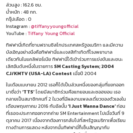
ส่วนสูง : 162.6 ซม.
น้ำหนัก : 48 กก.
กรุ๊ปเลือด : O
Instagram :
@tiffanyyoungofficial
YouTube :
Tiffany Young Official
ทิฟฟานี่เกิดที่ซานฟรานซิสโกประเทศสหรัฐอเมริกา และมีความ
บังเอิญอย่างนึงคือทิฟฟานี่และเจสสิก้าเกิดที่โรงพยาบาล
เดียวกันในแคลิฟอร์เนีย ทิฟฟานี่ได้เข้าร่วมการแข่งขันและชนะ
เลิศอันดับหนึ่งในรายการ
SM Casting System; 2004
CJ/KMTV (USA-LA) Contest
เมื่อปี 2004
ในเดือนเมษายน 2012 เธอก็ได้เป็นส่วนหนึ่งของกลุ่มที่แยกออก
มาชื่อว่า
‘TTS’
โดยมีสมาชิกร่วมคือแทยอนและซอฮยอน เธอ
กลายเป็นสมาชิกคนที่ 2 ในวงที่มีผลงานเพลงเดี่ยวของตัวเองใน
เดือนพฤษภาคม 2016 กับอัลบั้ม
‘I Just Wanna Dance’
ก่อน
ที่เธอจะประกาศออกจากค่าย SM Entertainment ไปเมื่อวันที่ 9
ตุลาคม 2017 เนื่องจากต้องการกลับไปที่สหรัฐอเมริกาเพื่อเรียน
ทางด้านการแสดง หลังจากนั้นทิฟฟานี่ก็เซ็นสัญญากับ