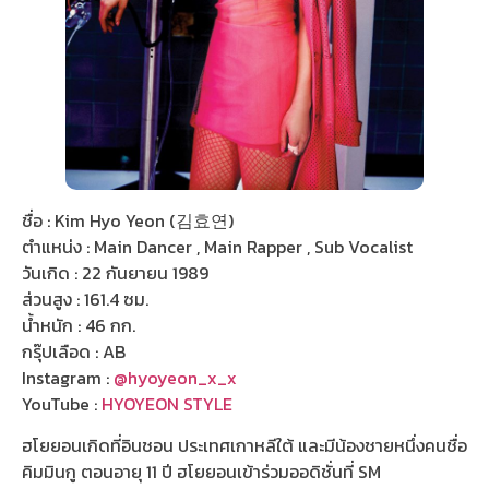
ชื่อ : Kim Hyo Yeon (김효연)
ตำแหน่ง : Main Dancer , Main Rapper , Sub Vocalist
วันเกิด : 22 กันยายน 1989
ส่วนสูง : 161.4 ซม.
น้ำหนัก : 46 กก.
กรุ๊ปเลือด : AB
Instagram :
@hyoyeon_x_x
YouTube :
HYOYEON STYLE
ฮโยยอนเกิดที่อินชอน ประเทศเกาหลีใต้ และมีน้องชายหนึ่งคนชื่อ
คิมมินกู ตอนอายุ 11 ปี ฮโยยอนเข้าร่วมออดิชั่นที่ SM