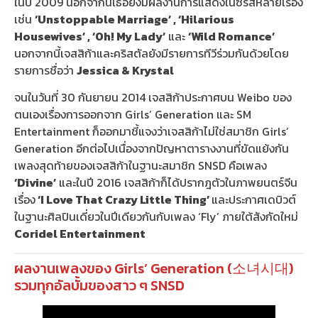
ในปี 2009 นอกจากนี้เธอยังมีผลงานการแสดงในซีรีส์หลายเรื่อง
เช่น
‘Unstoppable Marriage’ , ‘Hilarious
Housewives’ , ‘Oh! My Lady’
และ
‘Wild Romance’
นอกจากนี้เจสสิก้าและคริสตัลยังมีรายการทีวีร่วมกันด้วยโดย
รายการชื่อว่า
Jessica & Krystal
จนในวันที่ 30 กันยายน 2014 เจสสิก้าประกาศบน Weibo ของ
ตนเองเรื่องการออกจาก Girls’ Generation และ SM
Entertainment ก็ออกมาชี้แจงว่าเจสสิก้าไม่ใช่สมาชิก Girls’
Generation อีกต่อไปเนื่องจากปัญหาตารางงานที่ขัดแย้งกัน
เพลงสุดท้ายของเจสสิก้าในฐานะสมาชิก SNSD คือเพลง
‘Divine’
และในปี 2016 เจสสิก้าก็ได้ปรากฎตัวในภาพยนตร์จีน
เรื่อง
‘I Love That Crazy Little Thing’
และประกาศเดบิวต์
ในฐานะศิลปินเดี่ยวในปีเดียวกันกับเพลง ‘Fly’ ภายใต้สังกัดใหม่
Coridel Entertainment
ผลงานเพลงของ Girls’ Generation (소녀시대)
รวมทุกอัลบั้มของสาว ๆ SNSD