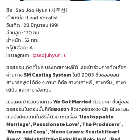
ชื่อ : Seo Joo Hyun (서주현)
ตำแหน่ง : Lead Vocalist
วันเกิด : 28 มิถุนายน 1991
ส่วนสูง : 170 ซม.
น้ำหนัก : 52 กก.
กรุ๊ปเลือด : A
Instagram :
@seojuhyun_s
ซอฮยอนเกิดที่โซล ประเทศเกาหลีใต้ เธอเข้าร่วมการคัดเลือก
ผ่านทาง
SM Casting System
ในปี 2003 ซึ่งซอฮยอน
สามารถพูดได้ถึง 4 ภาษา ก็คือ ภาษาเกาหลี , ภาษาจีน , ภาษา
ญี่ปุ่น และภาษาอังกฤษ
เธอเคยเข้าร่วมรายการ
We Got Married
ด้วยนะคะ ซึ่งคู่ของ
ซอฮยอนในตอนนั้นก็คือ
ยงฮวา
ลีดเดอร์ของวง CN Blue และ
เธอยังมีผลงานในซีรีส์ด้วย เช่นเรื่อง
‘Unstoppable
Marriage’ , Passsionate Love’ , The Producers’ ,
‘Warm and Cozy’ , ‘Moon Lovers: Scarlet Heart
Ryeo’ , ‘Weightlifting Fairy Kim Bok-Joo’ , ‘Bad