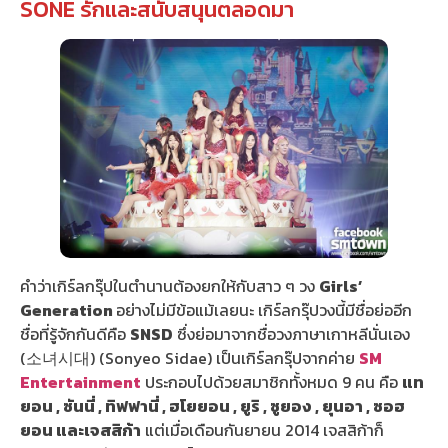
SONE รักและสนับสนุนตลอดมา
คำว่าเกิร์ลกรุ๊ปในตำนานต้องยกให้กับสาว ๆ วง
Girls’
Generation
อย่างไม่มีข้อแม้เลยนะ เกิร์ลกรุ๊ปวงนี้มีชื่อย่ออีก
ชื่อที่รู้จักกันดีคือ
SNSD
ซึ่งย่อมาจากชื่อวงภาษาเกาหลีนั่นเอง
(소녀시대) (Sonyeo Sidae) เป็นเกิร์ลกรุ๊ปจากค่าย
SM
Entertainment
ประกอบไปด้วยสมาชิกทั้งหมด 9 คน คือ
แท
ยอน , ซันนี่ , ทิฟฟานี่ , ฮโยยอน , ยูริ , ซูยอง , ยุนอา , ซอฮ
ยอน และเจสสิก้า
แต่เมื่อเดือนกันยายน 2014 เจสสิก้าก็