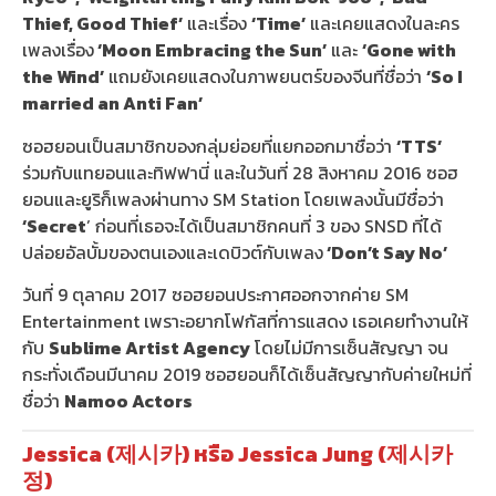
Thief, Good Thief’
และเรื่อง
‘Time’
และเคยแสดงในละคร
เพลงเรื่อง
‘Moon Embracing the Sun’
และ
‘Gone with
the Wind’
แถมยังเคยแสดงในภาพยนตร์ของจีนที่ชื่อว่า
‘So I
married an Anti Fan’
ซอฮยอนเป็นสมาชิกของกลุ่มย่อยที่แยกออกมาชื่อว่า
‘TTS’
ร่วมกับแทยอนและทิฟฟานี่ และในวันที่ 28 สิงหาคม 2016 ซอฮ
ยอนและยูริก็เพลงผ่านทาง SM Station โดยเพลงนั้นมีชื่อว่า
‘Secret
’ ก่อนที่เธอจะได้เป็นสมาชิกคนที่ 3 ของ SNSD ที่ได้
ปล่อยอัลบั้มของตนเองและเดบิวต์กับเพลง
‘Don’t Say No’
วันที่ 9 ตุลาคม 2017 ซอฮยอนประกาศออกจากค่าย SM
Entertainment เพราะอยากโฟกัสที่การแสดง เธอเคยทำงานให้
กับ
Sublime Artist Agency
โดยไม่มีการเซ็นสัญญา จน
กระทั่งเดือนมีนาคม 2019 ซอฮยอนก็ได้เซ็นสัญญากับค่ายใหม่ที่
ชื่อว่า
Namoo Actors
Jessica (제시카) หรือ Jessica Jung (제시카
정)