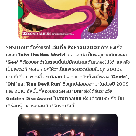
SNSD เดบิวต์ครั้งแรกใน
วันที่ 5 สิงหาคม 2007
ด้วยซิงเกิ้ล
เพลง
‘Into the New World’
ก่อนจะดังเป็นพลุแตกกับเพลง
‘Gee’
ที่ต้องบอกว่าในตอนนั้นไม่มีคนไหนเต้นเพลงไม่ได้! และยัง
เป็นเพลงที่ Melon ยกให้ว่าเป็นเพลงยอดนิยมในยุค 2000s
เลยทีเดียว เพลงอื่น ๆ ที่ฮอตปรอทแตกอีกก็จะมีเพลง
‘Genie’ ,
‘Oh!’
และ
‘Run Devil Run’
ซึ่งถูกปล่อยออกมาในช่วงปี 2009
และ 2010 อัลบั้มที่สองของ SNSD
‘Oh!’
ยังได้รับรางวัล
Golden Disc Award
ในสาขาอัลบั้มแห่งปีด้วยนะคะ ถือเป็น
เกิร์ลกรุ๊ปวงแรกเลยที่ได้รับรางวัลนี้