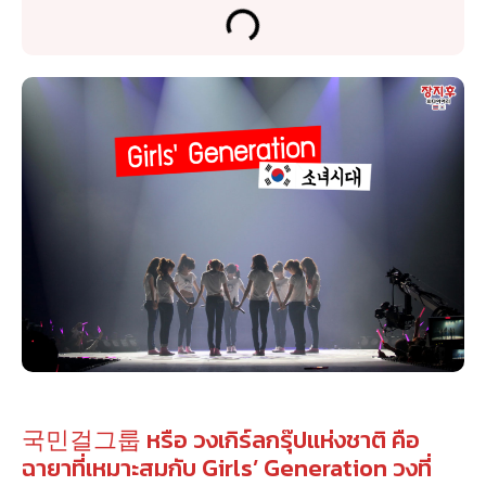
국민걸그룹 หรือ วงเกิร์ลกรุ๊ปแห่งชาติ คือ
ฉายาที่เหมาะสมกับ Girls’ Generation วงที่