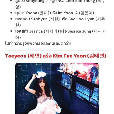
ซูยอง Sooyoung (수영) หรือ Choi Soo Young (최수
영)
ยุนอา Yoona (윤아) หรือ Im Yoon-A (임윤아)
ซอฮยอน Seohyun (서현) หรือ Seo Joo Hyun (서주
현)
เจสสิก้า Jessica (제시카) หรือ Jessica Jung (제시카
정)
ไปทำความรู้จักพวกเธอทีละคนเลยดีกว่า!
Taeyeon (태연) หรือ Kim Tae Yeon (김태연)