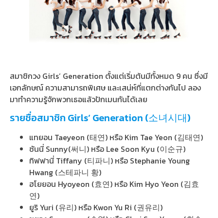
สมาชิกวง Girls’ Generation ตั้งแต่เริ่มต้นมีทั้งหมด 9 คน ซึ่งมี
เอกลักษณ์ ความสามารถพิเศษ และเสน่ห์ที่แตกต่างกันไป ลอง
มาทำความรู้จักพวกเธอแล้วปักเมนกันได้เลย
รายชื่อสมาชิก Girls’ Generation (소녀시대)
แทยอน Taeyeon (태연) หรือ Kim Tae Yeon (김태연)
ซันนี่ Sunny(써니) หรือ Lee Soon Kyu (이순규)
ทิฟฟานี่ Tiffany (티파니) หรือ Stephanie Young
Hwang (스테파니 황)
ฮโยยอน Hyoyeon (효연) หรือ Kim Hyo Yeon (김효
연)
ยูริ Yuri (유리) หรือ Kwon Yu Ri (권유리)