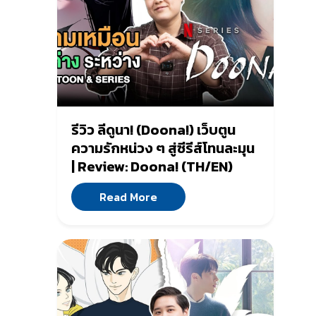
รีวิว ลีดูนา! (Doona!) เว็บตูน
ความรักหน่วง ๆ สู่ซีรีส์โทนละมุน
| Review: Doona! (TH/EN)
Read More