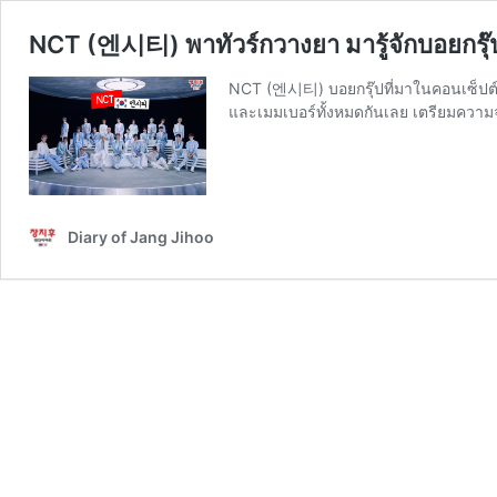
NCT (엔시티) พาทัวร์กวางยา มารู้จักบอยกรุ๊ป
NCT (엔시티) บอยกรุ๊ปที่มาในคอนเซ็ปต์
และเมมเบอร์ทั้งหมดกันเลย เตรียมความจ
Diary of Jang Jihoo