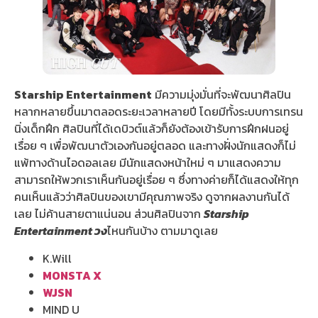
Starship Entertainment
มีความมุ่งมั่นที่จะพัฒนาศิลปิน
หลากหลายขึ้นมาตลอดระยะเวลาหลายปี โดยมีทั้งระบบการเทรน
นิ่งเด็กฝึก ศิลปินที่ได้เดบิวต์แล้วก็ยังต้องเข้ารับการฝึกฝนอยู่
เรื่อย ๆ เพื่อพัฒนาตัวเองกันอยู่ตลอด และทางฝั่งนักแสดงก็ไม่
แพ้ทางด้านไอดอลเลย มีนักแสดงหน้าใหม่ ๆ มาแสดงความ
สามารถให้พวกเราเห็นกันอยู่เรื่อย ๆ ซึ่งทางค่ายก็ได้แสดงให้ทุก
คนเห็นแล้วว่าศิลปินของเขามีคุณภาพจริง ดูจากผลงานกันได้
เลย ไม่ค้านสายตาแน่นอน ส่วนศิลปินจาก
Starship
Entertainment วง
ไหนกันบ้าง ตามมาดูเลย
K.Will
MONSTA X
WJSN
MIND U