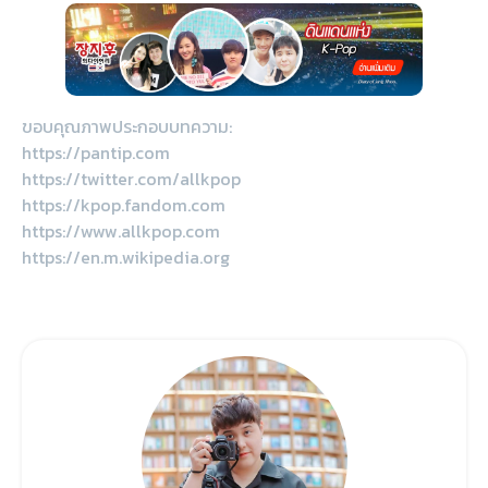
ขอบคุณภาพประกอบบทความ:
https://pantip.com
https://twitter.com/allkpop
https://kpop.fandom.com
https://www.allkpop.com
https://en.m.wikipedia.org