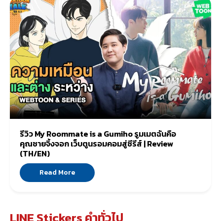
รีวิว My Roommate is a Gumiho รูมเมตฉันคือ
คุณชายจิ้งจอก เว็บตูนรอมคอมสู่ซีรีส์ | Review
(TH/EN)
Read More
LINE Stickers คำทั่วไป