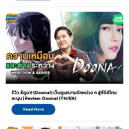
รีวิว ลีดูนา! (Doona!) เว็บตูนความรักหน่วง ๆ สู่ซีรีส์โทน
ละมุน | Review: Doona! (TH/EN)
Read More