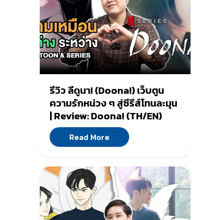
รีวิว ลีดูนา! (Doona!) เว็บตูน
ความรักหน่วง ๆ สู่ซีรีส์โทนละมุน
| Review: Doona! (TH/EN)
Read More