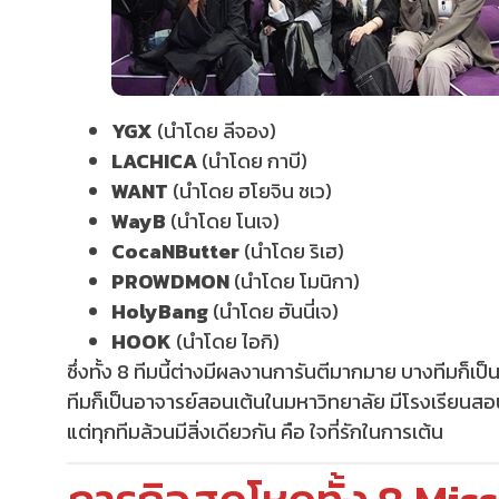
YGX
(นำโดย ลีจอง)
LACHICA
(นำโดย กาบี)
WANT
(นำโดย ฮโยจิน ชเว)
WayB
(นำโดย โนเจ)
CocaNButter
(นำโดย ริเฮ)
PROWDMON
(นำโดย โมนิกา)
HolyBang
(นำโดย ฮันนี่เจ)
HOOK
(นำโดย ไอกิ)
ซึ่งทั้ง 8 ทีมนี้ต่างมีผลงานการันตีมากมาย บางทีมก็เ
ทีมก็เป็นอาจารย์สอนเต้นในมหาวิทยาลัย มีโรงเรียนส
แต่ทุกทีมล้วนมีสิ่งเดียวกัน คือ ใจที่รักในการเต้น