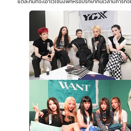
แต่ละทีมที่จะเอาไว้ใช้นั่งพักหรือปรึกษากันเวลามีภารกิจใ