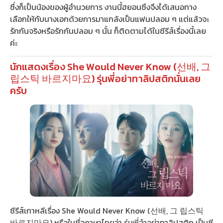
ซึ่งก็เป็นน้องของผู้อำนวยการ งานนี้ฮยอนซึงจึงได้เสนอทาง
เลือกให้กับนางเอกด้วยการมาแกล้งเป็นแฟนปลอม ๆ แต่แล้วจะ
รักกันจริงหรือรักกันปลอม ๆ นั้น ก็ติดตามได้ในซีรีส์เรื่องนี้เลย
ค่ะ
นักแสดงเรื่อง She Would Never Know (선배, 그
립스틱 바르지마요) รุ่นพี่อย่าทาลิปสติกนั่นเลย
ครับ
ซีรีส์เกาหลีเรื่อง She Would Never Know (선배, 그 립스틱
바르지마요) หรือในชื่อภาษาไทยว่า รุ่นพี่จ๋าอย่าทาลิปสติก เป็นซี