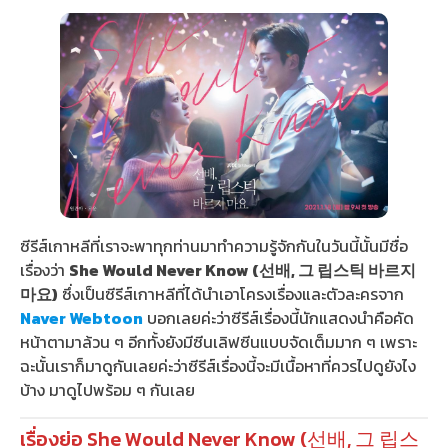
ซีรีส์เกาหลีที่เราจะพาทุกท่านมาทำความรู้จักกันในวันนี้นั้นมีชื่อ
เรื่องว่า
She Would Never Know (선배, 그 립스틱 바르지
마요)
ซึ่งเป็นซีรีส์เกาหลีที่ได้นำเอาโครงเรื่องและตัวละครจาก
Naver Webtoon
บอกเลยค่ะว่าซีรีส์เรื่องนี้นักแสดงนำคือคัด
หน้าตามาล้วน ๆ อีกทั้งยังมีซีนเลิฟซีนแบบจัดเต็มมาก ๆ เพราะ
ฉะนั้นเราก็มาดูกันเลยค่ะว่าซีรีส์เรื่องนี้จะมีเนื้อหาที่ควรไปดูยังไง
บ้าง มาดูไปพร้อม ๆ กันเลย
เรื่องย่อ She Would Never Know (선배, 그 립스