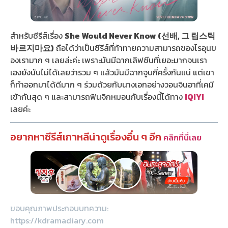
สำหรับซีรีส์เรื่อง
She Would Never Know (선배, 그 립스틱
바르지마요)
ถือได้ว่าเป็นซีรีส์ที่ท้าทายความสามารถของโรอุนข
องเรามาก ๆ เลยล่ะค่ะ เพราะมันมีฉากเลิฟซีนที่เยอะมากจนเรา
เองยังนับไม่ได้เลยว่ารวม ๆ แล้วมันมีฉากจูบกี่ครั้งกันแน่ แต่เขา
ก็ทำออกมาได้ดีมาก ๆ ร่วมด้วยกับนางเอกอย่างวอนจินอาที่เคมี
เข้ากันสุด ๆ และสามารถฟินจิกหมอนกับเรื่องนี้ได้ทาง
IQIYI
เลยค่ะ
อยากหาซีรีส์เกาหลีน่าดูเรื่องอื่น ๆ อีก
คลิกที่นี่เลย
ขอบคุณภาพประกอบบทความ:
https://kdramadiary.com