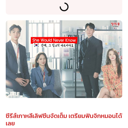
ซีรีส์เกาหลีเลิฟซีนจัดเต็ม เตรียมฟินจิกหมอนได้
เลย