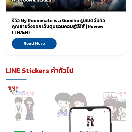
รีวิว My Roommate is a Gumiho รูมเมตฉันคือ
คุณชายจิ้งจอก เว็บตูนรอมคอมสู่ซีรีส์ | Review
(TH/EN)
Read More
LINE Stickers คำทั่วไป