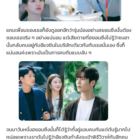
แถมเพื่อนของเธอก็ยังดูออกอีกว่ารุ่นน้องอย่างฮยอนซึงนั้นต้อง
ชอบเธอจริง ๆ อย่างแน่นอน แต่เสียดายที่ฮยอนซึงไม่รู้ว่าซงอา
นั้นกลับคบอยู่กับอีแจชินในบริษัทเดียวกันกับเธอนั่นเอง ซึ่งก็
แน่นอนค่ะเพราะมันเป็นการคบกันแบบลับ ๆ
จนมาวันหนึ่งฮยอนซึงนั้นก็ได้รู้ว่าทั้งคู่แอบคบกันแต่ดันรู้มากไป
หน่อยเพราะเขาดันไปรู้ว่าอีแจชินกำลังจะเข้าพิธีวิวาห์กับอีกคน