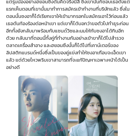
แต่รุ่นน้องอย่างฮยอนซึงดันคิดจริงนี่สิ ซึ่งเขานั้นก็ชอบเธอตั้งแต่
แรกเห็นตอนที่เขานั้นมาทำการสมัครเข้าทำงานที่บริษัทแล้ว ซึ่งใน
ตอนนั้นซงอาก็ได้เรียกเขาให้เข้ามากรอกใบสมัครเอาไว้ก่อนแล้ว
เธอดันท้องร้องต่อหน้าเขา แต่เขาก็ได้บอกว่าขอตัวไปทำธุระก่อน
อีกทั้งยังกลับมาพร้อมกับแซนด์วิซและนมให้กับซงอาได้กินอีก
ด้วย กลับมาที่ตอนนี้ทั้งคู่ที่ทำงานกันอย่างเข้าขาก็ได้ไปสำรวจ
ตลาดเครื่องสำอาง และฮยอนซึงนั้นก็ได้ไปที่เคาน์เตอร์ของ
ลิปสติกแบรนด์หนึ่งซึ่งเป็นของคู่แข่งทำให้ซงอาเกือบจะเอ็ดเขา
แล้ว แต่ด้วยไหวพริบเขาสามารถที่จะแก้ปัญหาเฉพาะหน้าได้เป็น
อย่างดี