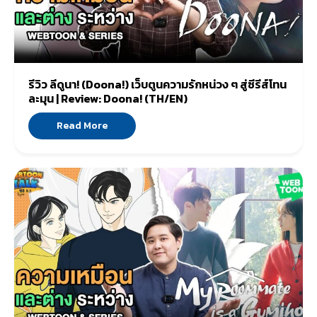
รีวิว ลีดูนา! (Doona!) เว็บตูนความรักหน่วง ๆ สู่ซีรีส์โทน
ละมุน | Review: Doona! (TH/EN)
Read More