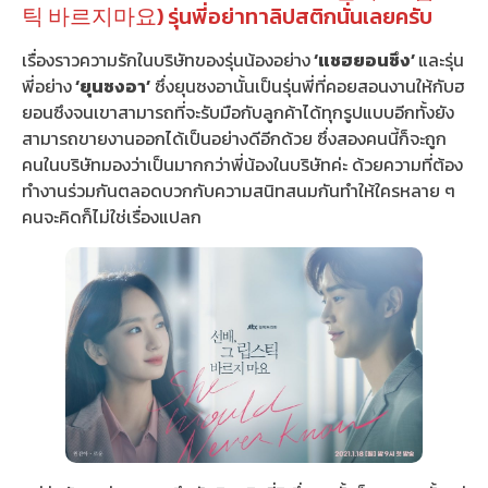
틱 바르지마요) รุ่นพี่อย่าทาลิปสติกนั่นเลยครับ
เรื่องราวความรักในบริษัทของรุ่นน้องอย่าง
‘แชฮยอนซึง’
และรุ่น
พี่อย่าง
‘ยุนซงอา’
ซึ่งยุนซงอานั้นเป็นรุ่นพี่ที่คอยสอนงานให้กับฮ
ยอนซึงจนเขาสามารถที่จะรับมือกับลูกค้าได้ทุกรูปแบบอีกทั้งยัง
สามารถขายงานออกได้เป็นอย่างดีอีกด้วย ซึ่งสองคนนี้ก็จะถูก
คนในบริษัทมองว่าเป็นมากกว่าพี่น้องในบริษัทค่ะ ด้วยความที่ต้อง
ทำงานร่วมกันตลอดบวกกับความสนิทสนมกันทำให้ใครหลาย ๆ
คนจะคิดก็ไม่ใช่เรื่องแปลก