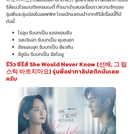
รีส์แนวโรแมนติคคอมเมดี้ ที่จะมานำเสนอเรื่องราวความรักของ
รุ่นพี่และรุ่นน้องในออฟฟิศ โดยนักแสดงนำจากซีรีส์เรื่องนี้ก็มี
ดังนี้
โรอุน รับบทเป็น แชฮยอนซึง
วอนจินอา รับบทเป็น ยุนซงอา
อีฮยอนอุก รับบทเป็น อีแจชิน
อีจูบิน รับบทเป็น อีฮโยอู
รีวิว ซีรีส์ She Would Never Know (선배, 그 립
스틱 바르지마요) รุ่นพี่อย่าทาลิปสติกนั่นเลย
ครับ